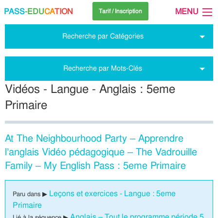
PASS
-EDU
CA
TION
MENU
Tarif / Inscription
Recherche par Catégories
Recherche par Mots-Clés
Vidéos - Langue - Anglais : 5eme
Primaire
At The Neighbourhood Party – Apprendre
l’anglais Vidéo pédagogique – The Vadrouille
Family – My English Pass : 5eme Primaire
Leçons et exercices - Langue : 5eme
Paru dans ▶
Primaire
Anglais – Tout le programme période 5
Lié à la séquence ▶