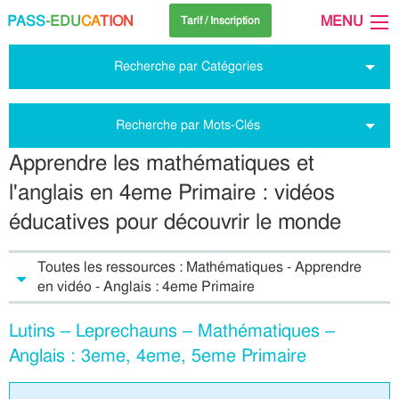
PASS
-EDU
CA
TION
MENU
Tarif / Inscription
Recherche par Catégories
Recherche par Mots-Clés
Apprendre les mathématiques et
l'anglais en 4eme Primaire : vidéos
éducatives pour découvrir le monde
Toutes les ressources : Mathématiques - Apprendre
en vidéo - Anglais : 4eme Primaire
Lutins – Leprechauns – Mathématiques –
Anglais : 3eme, 4eme, 5eme Primaire