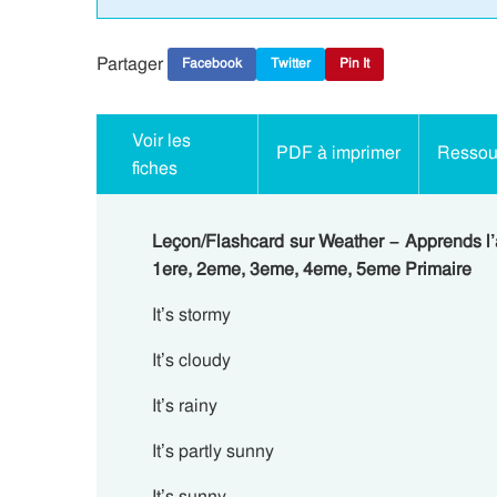
Partager
Facebook
Twitter
Pin It
Voir les
PDF à imprimer
Ressour
fiches
Leçon/Flashcard sur Weather – Apprends l’
1ere, 2eme, 3eme, 4eme, 5eme Primaire
It’s stormy
It’s cloudy
It’s rainy
It’s partly sunny
It’s sunny