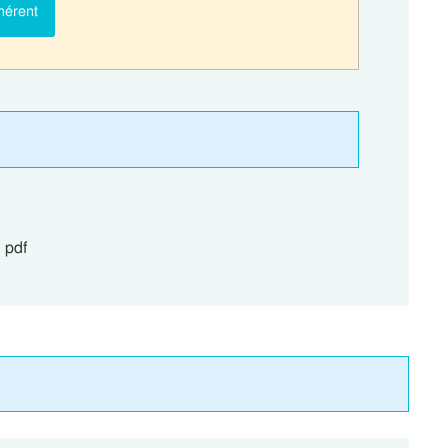
hérent
pdf