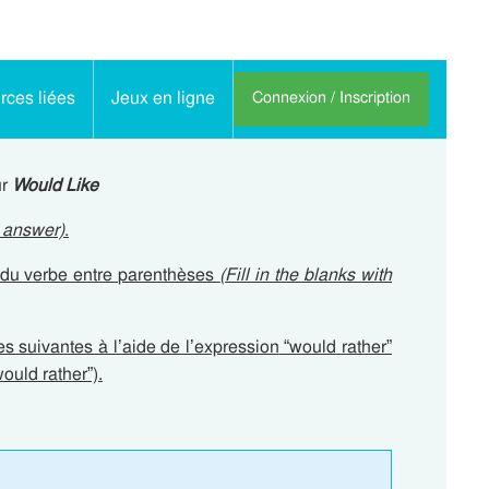
ces liées
Jeux en ligne
Connexion / Inscription
ur
Would Like
t answer)
.
e du verbe entre parenthèses
(Fill in the blanks with
s suivantes à l’aide de l’expression
“would rather”
ould rather”).