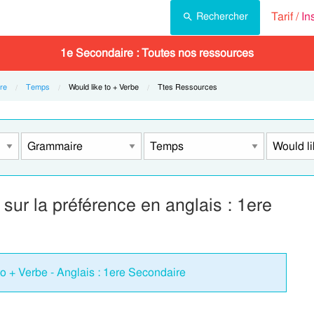
Tarif /
In
Rechercher
1e Secondaire : Toutes nos ressources
re
Temps
Current:
Would like to + Verbe
Current:
Ttes Ressources
sur la préférence en anglais : 1ere
to + Verbe - Anglais : 1ere Secondaire