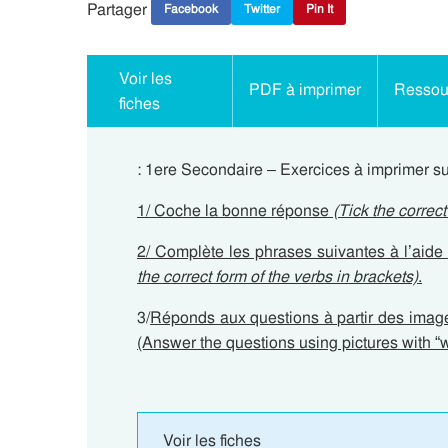
Partager
Facebook
Twitter
Pin It
Voir les
PDF à imprimer
Ressour
fiches
: 1ere Secondaire – Exercices à imprimer s
1/ Coche la bonne réponse
(Tick the correc
2/ Complète les phrases suivantes à l’aid
the correct form of the verbs in brackets)
.
3/
Réponds aux questions à partir des image
(Answer the questions using pictures with “w
Voir les fiches