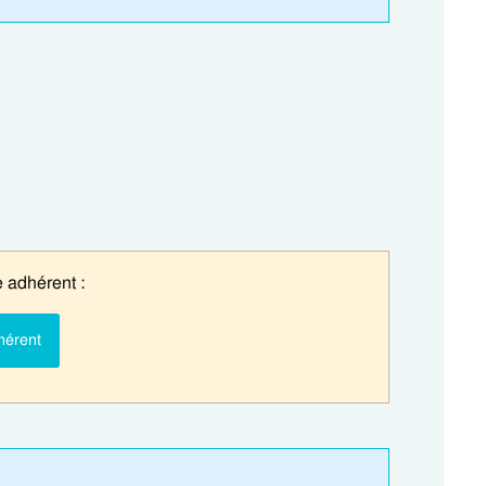
 adhérent :
hérent