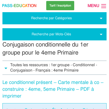
PASS
-EDU
CA
TION
MENU
Tarif / Inscription
Recherche par Catégories
Recherche par Mots-Clés
Conjugaison conditionnelle du 1er
groupe pour le 4eme Primaire
Toutes les ressources : 1er groupe - Conditionnel -
Conjugaison - Français : 4eme Primaire
Le conditionnel présent – Carte mentale à co –
construire : 4eme, 5eme Primaire – PDF à
imprimer