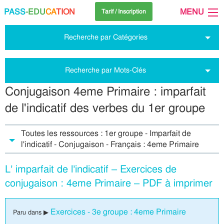
PASS
-EDU
CA
TION
MENU
Tarif / Inscription
Recherche par Catégories
Recherche par Mots-Clés
Conjugaison 4eme Primaire : imparfait
de l'indicatif des verbes du 1er groupe
Toutes les ressources : 1er groupe - Imparfait de
l'indicatif - Conjugaison - Français : 4eme Primaire
L’ imparfait de l’indicatif – Exercices de
conjugaison : 4eme Primaire – PDF à imprimer
Exercices - 3e groupe : 4eme Primaire
Paru dans ▶