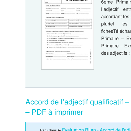
6eme Primair
l’adjectif e
accordant les 
pluriel le
fichesTélécha
Primaire – Ex
Primaire – Exe
des adjectifs 
Accord de l’adjectif qualificati
– PDF à imprimer
Evaluation Bilan - Accord de l'adje
Paru dans ▶