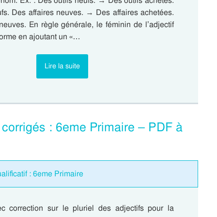
nom. Ex. : Des outils neufs. → Des outils achetés.
ufs. Des affaires neuves. → Des affaires achetées.
euves. En règle générale, le féminin de l’adjectif
e forme en ajoutant un «…
Lire la suite
s corrigés : 6eme Primaire – PDF à
alificatif : 6eme Primaire
c correction sur le pluriel des adjectifs pour la