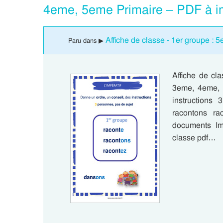
4eme, 5eme Primaire – PDF à i
Affiche de classe - 1er groupe : 
Paru dans ▶
Affiche de cl
3eme, 4eme, 
instructions
racontons ra
documents Im
classe pdf…