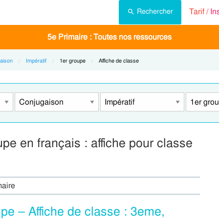
Tarif /
In
Rechercher
5e Primaire : Toutes nos ressources
aison
Impératif
Current:
1er groupe
Current:
Affiche de classe
upe en français : affiche pour classe
maire
pe – Affiche de classe : 3eme,