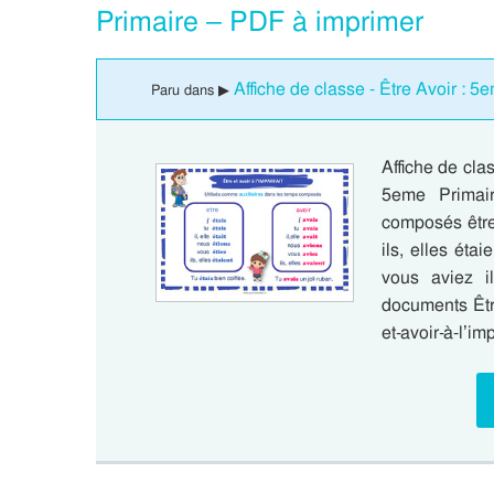
Primaire – PDF à imprimer
Affiche de classe - Être Avoir : 5
Paru dans ▶
Affiche de clas
5eme Primair
composés être j
ils, elles étai
vous aviez il
documents Être
et-avoir-à-l’i