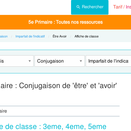
Tarif /
In
Rechercher
5e Primaire : Toutes nos ressources
aison
Imparfait de l'indicatif
Current:
Être Avoir
Current:
Affiche de classe
re : Conjugaison de 'être' et 'avoir'
aire
fiche de classe : 3eme, 4eme, 5eme