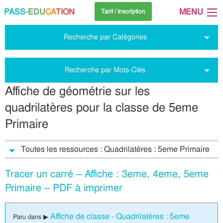
PASS
-EDU
CA
TION
MENU
Tarif / Inscription
Recherche par Catégories
Recherche par Mots-Clés
Affiche de géométrie sur les
quadrilatères pour la classe de 5eme
Primaire
Toutes les ressources : Quadrilatères : 5eme Primaire
Tracer un carré – Affiche : 3eme, 4eme, 5eme
Primaire – PDF à imprimer
Affiche de classe - Quadrilatères : 5eme
Paru dans ▶