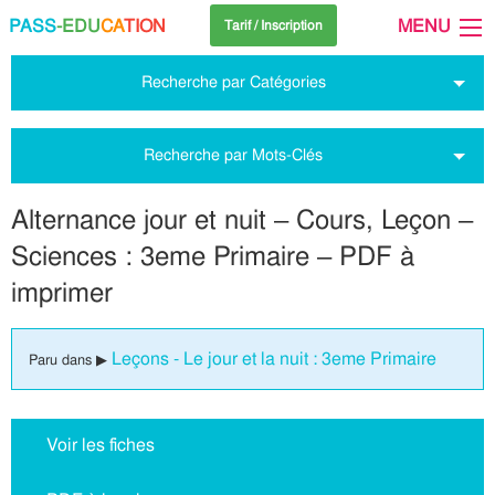
PASS
-EDU
CA
TION
MENU
Tarif / Inscription
Recherche par Catégories
Recherche par Mots-Clés
Alternance jour et nuit – Cours, Leçon –
Sciences : 3eme Primaire – PDF à
imprimer
Leçons - Le jour et la nuit : 3eme Primaire
Paru dans ▶
Voir les fiches