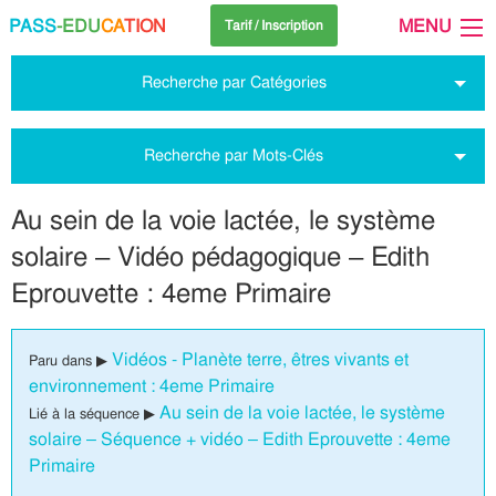
PASS
-EDU
CA
TION
MENU
Tarif / Inscription
Recherche par Catégories
Recherche par Mots-Clés
Au sein de la voie lactée, le système
solaire – Vidéo pédagogique – Edith
Eprouvette : 4eme Primaire
Vidéos - Planète terre, êtres vivants et
Paru dans ▶
environnement : 4eme Primaire
Au sein de la voie lactée, le système
Lié à la séquence ▶
solaire – Séquence + vidéo – Edith Eprouvette : 4eme
Primaire