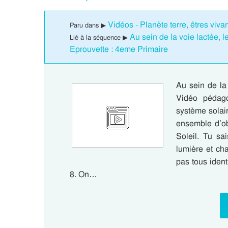
Vidéos - Planète terre, êtres viv
Paru dans ▶
Au sein de la voie lactée, 
Lié à la séquence ▶
Eprouvette : 4eme Primaire
Au sein de la
Vidéo pédag
système solair
ensemble d’obj
Soleil. Tu s
lumière et cha
pas tous iden
8. On…