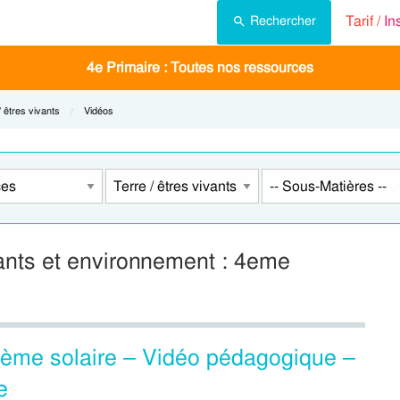
Tarif /
In
Rechercher
4e Primaire : Toutes nos ressources
t:
/ êtres vivants
Current:
Vidéos
vants et environnement : 4eme
ystème solaire – Vidéo pédagogique –
e