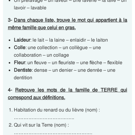
Un prélavage – un laveur – une laverie – la lave – un
lavoir – lavable
3-
Dans chaque liste, trouve le mot qui appartient à la
même famille que celui en gras.
Laideur
: le lait – la laine – enlaidir – le laiton
Colle
: une collection – un collègue – une
collaboration – un collage
Fleur
: un fleuve – un fleuriste – une flèche – flexible
Dentiste
: dense – un denier – une denrée – une
dentition
4-
R
etrouve les mots de la famille de TERRE qui
correspond aux définitions.
Habitation du renard ou du lièvre (nom) :
………………………………..
Qui vit sur la Terre (nom) :
………………………………………….