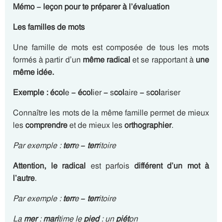
Mémo – leçon pour te préparer à l’évaluation
Les familles de mots
Une famille de mots est composée de tous les mots
formés à partir d’un
même radical
et se rapportant à
une
même idée.
Exemple : écol
e
– écol
ier
–
s
col
aire
–
s
col
ariser
Connaître les mots de la même famille permet de mieux
les
comprendre
et de mieux les
orthographier
.
Par exemple :
terr
e
– terr
itoire
Attention, le radical
est parfois
différent d’un mot à
l’autre
.
Par exemple :
terr
e
– terr
itoire
La
mer
:
mari
time le
pied
: un
piét
on