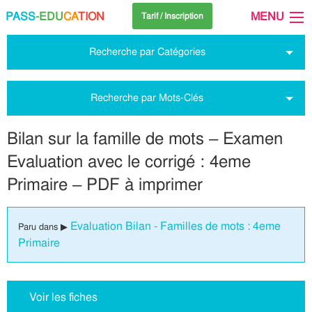
PASS
-EDU
CA
TION
MENU
Tarif / Inscription
Recherche par Catégories
Recherche par Mots-Clés
Bilan sur la famille de mots – Examen
Evaluation avec le corrigé : 4eme
Primaire – PDF à imprimer
Evaluation Bilan - Familles de mots : 4eme
Paru dans ▶
Primaire
Voir les fiches