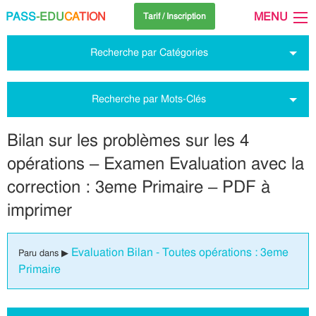
PASS
-EDU
CA
TION
MENU
Tarif / Inscription
Recherche par Catégories
Recherche par Mots-Clés
Bilan sur les problèmes sur les 4
opérations – Examen Evaluation avec la
correction : 3eme Primaire – PDF à
imprimer
Evaluation Bilan - Toutes opérations : 3eme
Paru dans ▶
Primaire