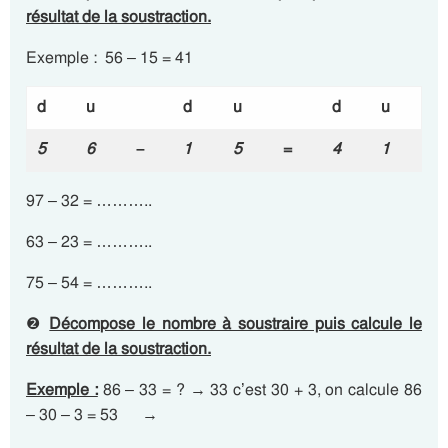
résultat de la soustraction.
Exemple : 56 – 15 = 41
d
u
d
u
d
u
5
6
–
1
5
=
4
1
97 – 32 = ………..
63 – 23 = ………..
75 – 54 = ………..
❷
Décompose le nombre à soustraire puis calcule le
résultat de la soustraction.
Exemple :
86 – 33 = ? → 33 c’est 30 + 3, on calcule 86
– 30 – 3 = 53 →