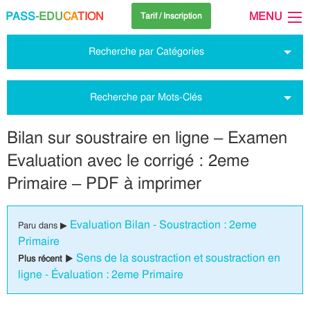
PASS
-EDU
CA
TION
MENU
Tarif / Inscription
Recherche par Catégories
Recherche par Mots-Clés
Bilan sur soustraire en ligne – Examen
Evaluation avec le corrigé : 2eme
Primaire – PDF à imprimer
Evaluation Bilan - Soustraction : 2eme
Paru dans ▶
Primaire
Sens de la soustraction et soustraction en
Plus récent ▶
ligne - Évaluation : 2eme Primaire