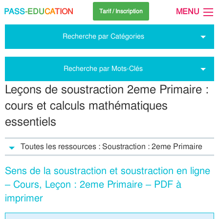
PASS
-EDU
CA
TION
MENU
Tarif / Inscription
Recherche par Catégories
Recherche par Mots-Clés
Leçons de soustraction 2eme Primaire :
cours et calculs mathématiques
essentiels
Toutes les ressources : Soustraction : 2eme Primaire
Sens de la soustraction et soustraction en ligne
– Cours, Leçon : 2eme Primaire – PDF à
imprimer