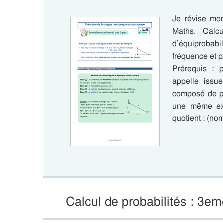
Je révise mo
Maths. Calc
d’équiprobabi
fréquence et pr
Prérequis : p
appelle issue
composé de pl
une même exp
quotient : (no
Calcul de probabilités : 3e