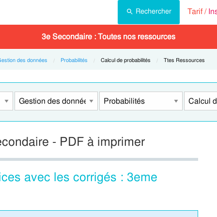
Tarif /
In
Rechercher
3e Secondaire : Toutes nos ressources
estion des données
Probabilités
Current:
Calcul de probabilités
Current:
Ttes Ressources
econdaire - PDF à imprimer
ices avec les corrigés : 3eme