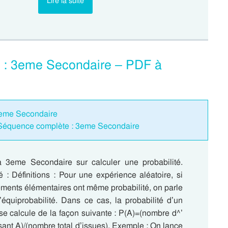
Lire la suite
rs : 3eme Secondaire – PDF à
 3eme Secondaire
– Séquence complète : 3eme Secondaire
 3eme Secondaire sur calculer une probabilité.
é : Définitions : Pour une expérience aléatoire, si
ements élémentaires ont même probabilité, on parle
’équiprobabilité. Dans ce cas, la probabilité d’un
e calcule de la façon suivante : P(A)=(nombre d^’
ant A)/(nombre total d’issues). Exemple : On lance