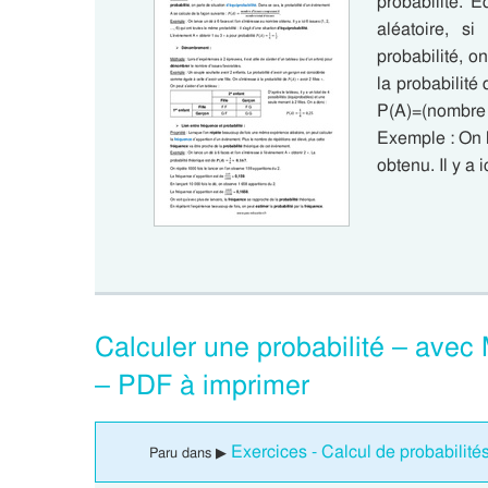
probabilité. E
aléatoire, s
probabilité, o
la probabilité
P(A)=(nombre 
Exemple : On l
obtenu. Il y a 
Calculer une probabilité – ave
– PDF à imprimer
Exercices - Calcul de probabilit
Paru dans ▶