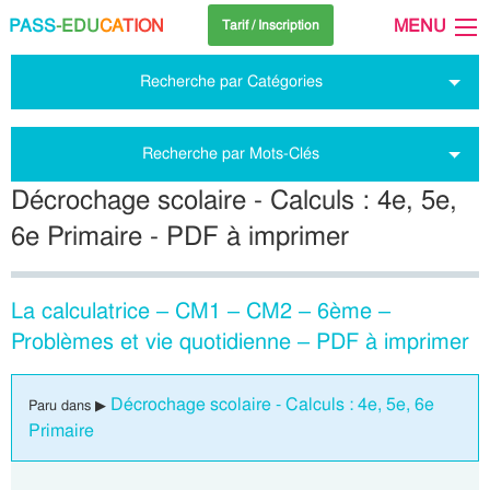
PASS
-EDU
CA
TION
MENU
Tarif / Inscription
Recherche par Catégories
Recherche par Mots-Clés
Décrochage scolaire - Calculs : 4e, 5e,
6e Primaire - PDF à imprimer
La calculatrice – CM1 – CM2 – 6ème –
Problèmes et vie quotidienne – PDF à imprimer
Décrochage scolaire - Calculs : 4e, 5e, 6e
Paru dans ▶
Primaire