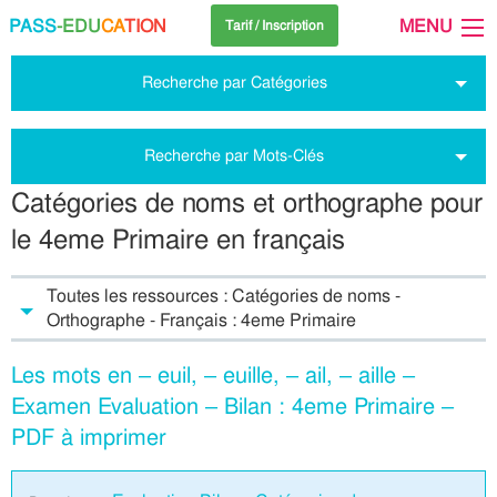
PASS
-EDU
CA
TION
MENU
Tarif / Inscription
Recherche par Catégories
Recherche par Mots-Clés
Catégories de noms et orthographe pour
le 4eme Primaire en français
Toutes les ressources : Catégories de noms -
Orthographe - Français : 4eme Primaire
Les mots en – euil, – euille, – ail, – aille –
Examen Evaluation – Bilan : 4eme Primaire –
PDF à imprimer