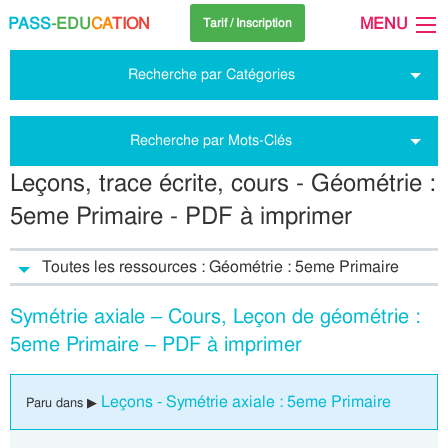
PASS
-EDU
CA
TION
MENU
Tarif / Inscription
Recherche par Catégories
Recherche par Mots-Clés
Leçons, trace écrite, cours - Géométrie :
5eme Primaire - PDF à imprimer
Toutes les ressources : Géométrie : 5eme Primaire
Symétrie axiale – Cours, Leçon de géométrie :
5eme Primaire – PDF à imprimer
Leçons - Symétrie axiale : 5eme Primaire
Paru dans ▶