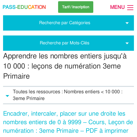
PASS
-EDU
CA
TION
MENU
Tarif / Inscription
Recherche par Catégories
Recherche par Mots-Clés
Apprendre les nombres entiers jusqu'à
10 000 : leçons de numération 3eme
Primaire
Toutes les ressources : Nombres entiers < 10 000 :
3eme Primaire
Encadrer, intercaler, placer sur une droite les
nombres entiers de 0 à 9999 – Cours, Leçon de
numération : 3eme Primaire – PDF à imprimer