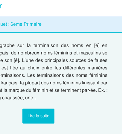
r
muet : 6eme Primaire
ographe sur la terminaison des noms en [é] en
çais, de nombreux noms féminins et masculins se
le son [é]. L’une des principales sources de fautes
 est liée au choix entre les différentes manières
terminaisons. Les terminaisons des noms féminins
n français, la plupart des noms féminins finissant par
nt la marque du féminin et se terminent par-ée. Ex. :
la chaussée, une…
Lire la suite