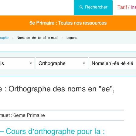
Tarif /
In
Rechercher
6e Primaire : Toutes nos ressources
raphe
Current:
Noms en -ée -té -tié -e muet
Current:
Leçons
e : Orthographe des noms en "ee",
e muet : 6eme Primaire
– Cours d’orthographe pour la :