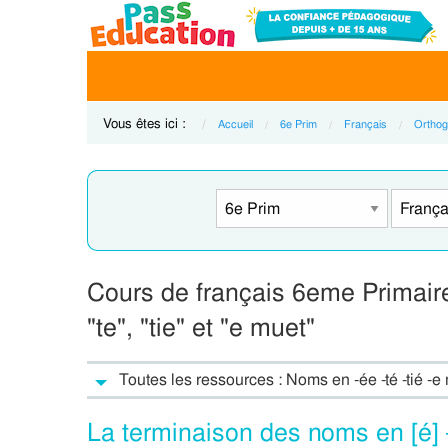
Vous êtes ici :
Accueil
6e Prim
Français
Orthog
Cours de français 6eme Primair
"te", "tie" et "e muet"
Toutes les ressources : Noms en -ée -té -tié -
La terminaison des noms en [é] 