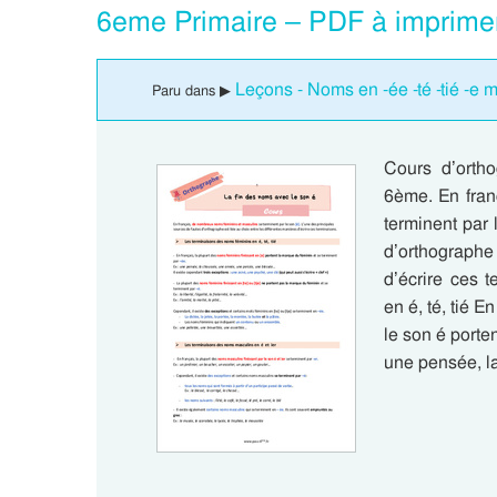
6eme Primaire – PDF à imprime
Leçons - Noms en -ée -té -tié -e 
Paru dans ▶
Cours d’orth
6ème. En fran
terminent par 
d’orthographe
d’écrire ces 
en é, té, tié E
le son é porte
une pensée, 