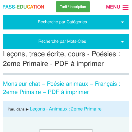
PASS
-EDU
CA
TION
MENU
Tarif / Inscription
Recherche par Catégories
Recherche par Mots-Clés
Leçons, trace écrite, cours - Poésies :
2eme Primaire - PDF à imprimer
Monsieur chat – Poésie animaux – Français :
2eme Primaire – PDF à imprimer
Leçons - Animaux : 2eme Primaire
Paru dans ▶