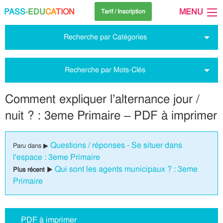
PASS
-EDU
CA
TION
MENU
Tarif / Inscription
Recherche par Catégories
Recherche par Mots-Clés
Comment expliquer l’alternance jour /
nuit ? : 3eme Primaire – PDF à imprimer
Questions / réponses - Se situer dans
Paru dans ▶
l'espace : 3eme Primaire
Qui sont les agents municipaux ? : 3eme
Plus récent ▶
Primaire
PDF à imprimer