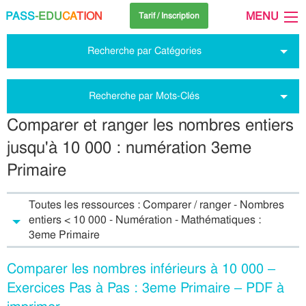
PASS
-EDU
CA
TION
MENU
Tarif / Inscription
Recherche par Catégories
Recherche par Mots-Clés
Comparer et ranger les nombres entiers
jusqu'à 10 000 : numération 3eme
Primaire
Toutes les ressources : Comparer / ranger - Nombres
entiers < 10 000 - Numération - Mathématiques :
3eme Primaire
Comparer les nombres inférieurs à 10 000 –
Exercices Pas à Pas : 3eme Primaire – PDF à