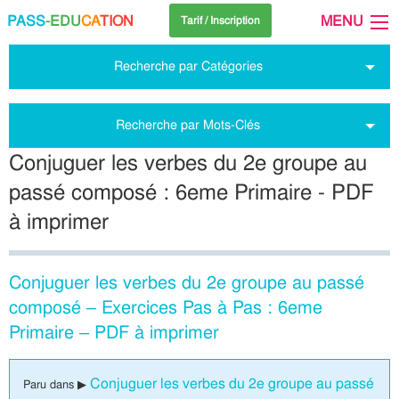
PASS
-EDU
CA
TION
MENU
Tarif / Inscription
Recherche par Catégories
Recherche par Mots-Clés
Conjuguer les verbes du 2e groupe au
passé composé : 6eme Primaire - PDF
à imprimer
Conjuguer les verbes du 2e groupe au passé
composé – Exercices Pas à Pas : 6eme
Primaire – PDF à imprimer
Conjuguer les verbes du 2e groupe au passé
Paru dans ▶