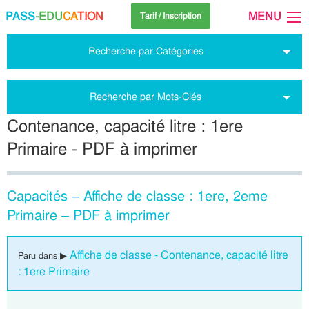
PASS
-EDU
CA
TION
MENU
Tarif / Inscription
Recherche par Catégories
Recherche par Mots-Clés
Contenance, capacité litre : 1ere
Primaire - PDF à imprimer
Capacités – Affiche de classe : 1ere, 2eme
Primaire – PDF à imprimer
Affiche de classe - Contenance, capacité litre
Paru dans ▶
: 1ere Primaire