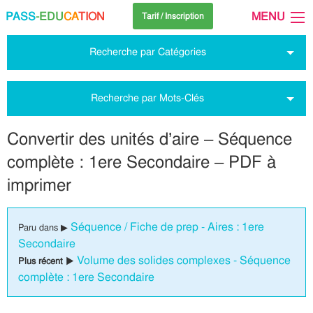
PASS
-EDU
CA
TION
MENU
Tarif / Inscription
Recherche par Catégories
Recherche par Mots-Clés
Convertir des unités d’aire – Séquence
complète : 1ere Secondaire – PDF à
imprimer
Séquence / Fiche de prep - Aires : 1ere
Paru dans ▶
Secondaire
Volume des solides complexes - Séquence
Plus récent ▶
complète : 1ere Secondaire