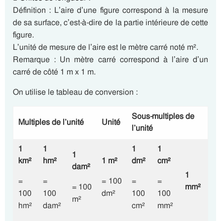
Définition : L’aire d’une figure correspond à la mesure
de sa surface, c’est-à-dire de la partie intérieure de cette
figure.
L’unité de mesure de l’aire est le mètre carré noté m².
Remarque : Un mètre carré correspond à l’aire d’un
carré de côté 1 m x 1 m.
On utilise le tableau de conversion :
Sous-multiples de
Multiples de l’unité
Unité
l’unité
1
1
1
1
1
km²
hm²
1 m²
dm²
cm²
dam²
1
=
=
= 100
=
=
= 100
mm²
100
100
dm²
100
100
m²
hm²
dam²
cm²
mm²