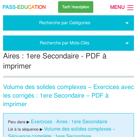
PASS
-EDU
CA
TION
MENU
Tarif / Inscription
Recherche par Catégories
Recherche par Mots-Clés
Aires : 1ere Secondaire - PDF à
imprimer
Volume des solides complexes – Exercices avec
les corrigés : 1ere Secondaire – PDF à
imprimer
Exercices - Aires : 1ere Secondaire
Paru dans ▶
Volume des solides complexes –
Lié à la séquence ▶
Séquence complète : 1ere Secondaire