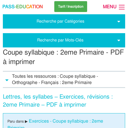
PASS
-EDU
CA
TION
MENU
Tarif / Inscription
Recherche par Catégories
Recherche par Mots-Clés
Coupe syllabique : 2eme Primaire - PDF
à imprimer
Toutes les ressources : Coupe syllabique -
Orthographe - Français : 2eme Primaire
Lettres, les syllabes – Exercices, révisions :
2eme Primaire – PDF à imprimer
Exercices - Coupe syllabique : 2eme
Paru dans ▶
Primaire