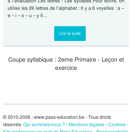
à l’évaluation Les lettres / Les syllabes Pour écrire, on
utilise les 26 lettres de l’alphabet : Il y a 6 voyelles : a –
e – i – o – u – y Il…
Lire la suite
Coupe syllabique : 2eme Primaire - Leçon et
exercice
© 2010-2026 : www.pass-education.be - Tous droits
réservés.
Qui sommes-nous ?
-
Mentions légales
-
Cookies
-
Kits pédagogiques gratuits Pass Éducation
-
Responsabilité