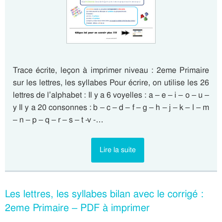
Trace écrite, leçon à imprimer niveau : 2eme Primaire
sur les lettres, les syllabes Pour écrire, on utilise les 26
lettres de l’alphabet : Il y a 6 voyelles : a – e – i – o – u –
y Il y a 20 consonnes : b – c – d – f – g – h – j – k – l – m
– n – p – q – r – s – t -v -…
Lire la suite
Les lettres, les syllabes bilan avec le corrigé :
2eme Primaire – PDF à imprimer