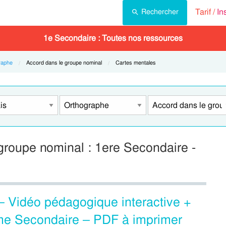
Tarif /
In
Rechercher
1e Secondaire : Toutes nos ressources
raphe
Current:
Accord dans le groupe nominal
Current:
Cartes mentales
groupe nominal : 1ere Secondaire -
 Vidéo pédagogique interactive +
me Secondaire – PDF à imprimer