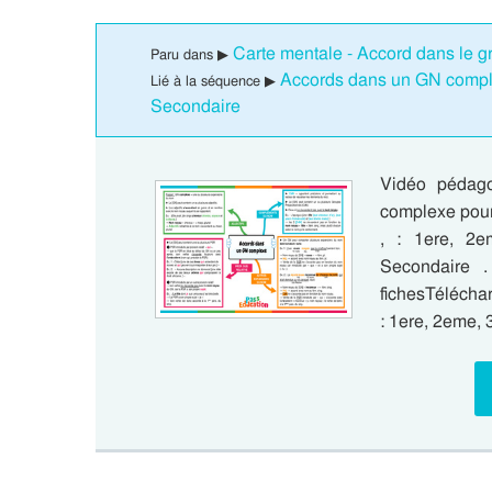
Carte mentale - Accord dans le g
Paru dans ▶
Accords dans un GN compl
Lié à la séquence ▶
Secondaire
Vidéo pédago
complexe pour
, : 1ere, 2
Secondaire 
fichesTélécha
: 1ere, 2eme,