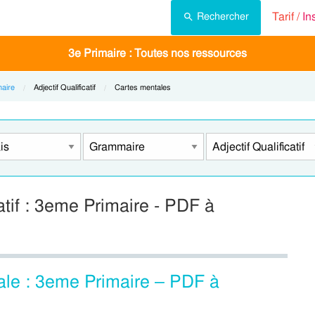
Tarif /
In
Rechercher
3e Primaire : Toutes nos ressources
aire
Current:
Adjectif Qualificatif
Current:
Cartes mentales
atif : 3eme Primaire - PDF à
ntale : 3eme Primaire – PDF à