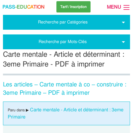
PASS
-EDU
CA
TION
MENU
Tarif / Inscription
Recherche par Catégories
Recherche par Mots-Clés
Carte mentale - Article et déterminant :
3eme Primaire - PDF à imprimer
Les articles – Carte mentale à co – construire :
3eme Primaire – PDF à imprimer
Carte mentale - Article et déterminant : 3eme
Paru dans ▶
Primaire