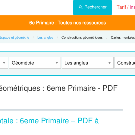
Tarif /
In
Rechercher
6e Primaire : Toutes nos ressources
Espace et géométrie
Les angles
Current:
Constructions géométriques
Current:
Cartes mentales
géométriques : 6eme Primaire - PDF
ntale : 6eme Primaire – PDF à