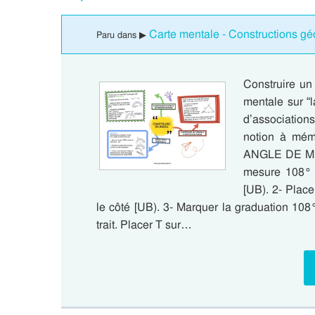
Carte mentale - Constructions g
Paru dans ▶
Construire un
mentale sur “l
d’association
notion à mém
ANGLE DE ME
mesure 108° à
[UB). 2- Place
le côté [UB). 3- Marquer la graduation 108°
trait. Placer T sur…