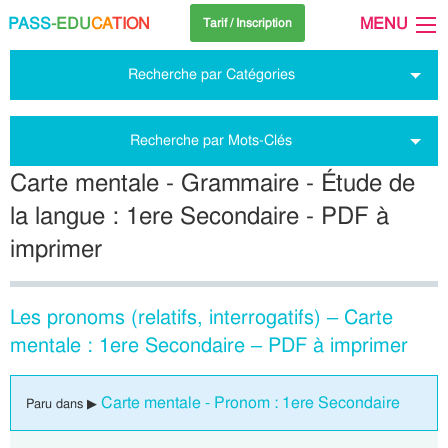
PASS
-EDU
CA
TION
MENU
Tarif / Inscription
Recherche par Catégories
Recherche par Mots-Clés
Carte mentale - Grammaire - Étude de
la langue : 1ere Secondaire - PDF à
imprimer
Les pronoms (relatifs, interrogatifs) – Carte
mentale : 1ere Secondaire – PDF à imprimer
Carte mentale - Pronom : 1ere Secondaire
Paru dans ▶