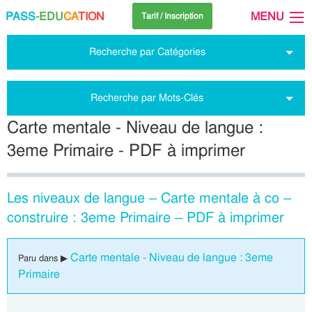
PASS
-EDU
CA
TION
MENU
Tarif / Inscription
Recherche par Catégories
Recherche par Mots-Clés
Carte mentale - Niveau de langue :
3eme Primaire - PDF à imprimer
Les niveaux de langue – Carte mentale à co –
construire : 3eme Primaire – PDF à imprimer
Carte mentale - Niveau de langue : 3eme
Paru dans ▶
Primaire