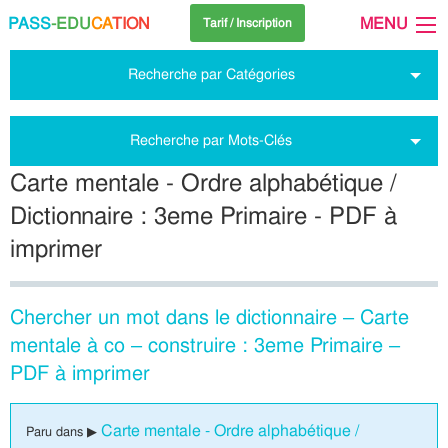
PASS
-EDU
CA
TION
MENU
Tarif / Inscription
Recherche par Catégories
Recherche par Mots-Clés
Carte mentale - Ordre alphabétique /
Dictionnaire : 3eme Primaire - PDF à
imprimer
Chercher un mot dans le dictionnaire – Carte
mentale à co – construire : 3eme Primaire –
PDF à imprimer
Carte mentale - Ordre alphabétique /
Paru dans ▶