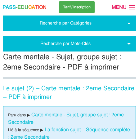
PASS
-EDU
CA
TION
MENU
Tarif / Inscription
Recherche par Catégories
Recherche par Mots-Clés
Carte mentale - Sujet, groupe sujet :
2eme Secondaire - PDF à imprimer
Le sujet (2) – Carte mentale : 2eme Secondaire
– PDF à imprimer
Carte mentale - Sujet, groupe sujet : 2eme
Paru dans ▶
Secondaire
La fonction sujet – Séquence complète
Lié à la séquence ▶
: 2eme Secondaire