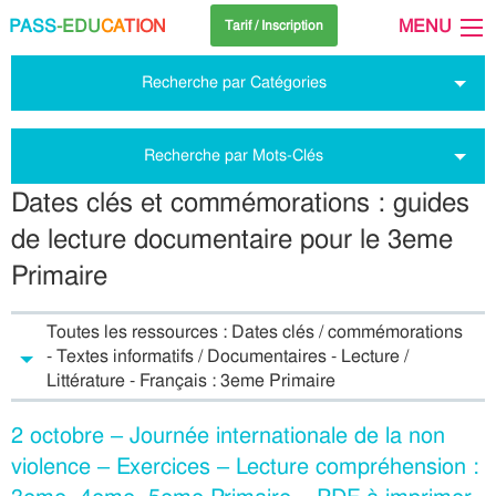
PASS
-EDU
CA
TION
MENU
Tarif / Inscription
Recherche par Catégories
Recherche par Mots-Clés
Dates clés et commémorations : guides
de lecture documentaire pour le 3eme
Primaire
Toutes les ressources : Dates clés / commémorations
- Textes informatifs / Documentaires - Lecture /
Littérature - Français : 3eme Primaire
2 octobre – Journée internationale de la non
violence – Exercices – Lecture compréhension :