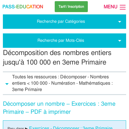
PASS
-EDU
CA
TION
MENU
Tarif / Inscription
Recherche par Catégories
Recherche par Mots-Clés
Décomposition des nombres entiers
jusqu'à 100 000 en 3eme Primaire
Toutes les ressources : Décomposer - Nombres
entiers < 100 000 - Numération - Mathématiques :
3eme Primaire
Décomposer un nombre – Exercices : 3eme
Primaire – PDF à imprimer
Exercices - Décomposer : 3eme Primaire
Paru dans ▶