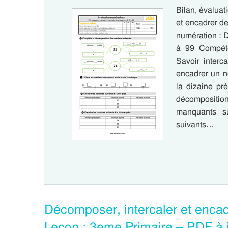
Bilan, évaluat
et encadrer d
numération : 
à 99 Compét
Savoir interc
encadrer un n
la dizaine pr
décompositi
manquants s
suivants…
Décomposer, intercaler et enca
Leçon : 3eme Primaire – PDF à 