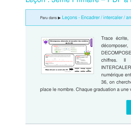
Leçons - Encadrer / intercaler / a
Paru dans ▶
Trace écrite
décomposer, 
DECOMPOSER u
chiffres. I
INTERCALER 
numérique ent
36, on cherch
place le nombre. Chaque graduation a une v