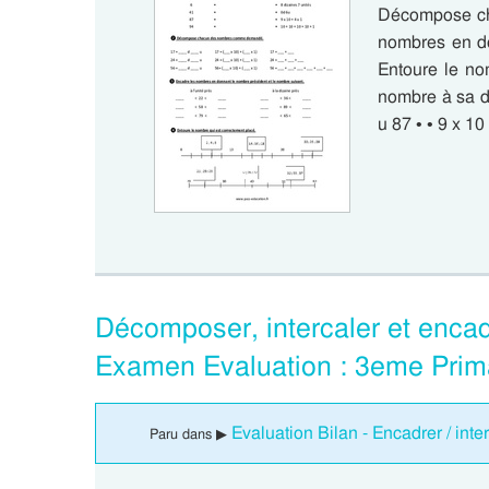
Décompose ch
nombres en do
Entoure le no
nombre à sa dé
u 87 • • 9 x 1
Décomposer, intercaler et enca
Examen Evaluation : 3eme Prim
Evaluation Bilan - Encadrer / inte
Paru dans ▶