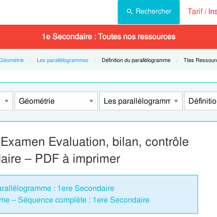
Tarif /
In
Rechercher
1e Secondaire : Toutes nos ressources
Géométrie
Les parallélogrammes
Current:
Définition du parallélogramme
Current:
Ttes Ressour
 Examen Evaluation, bilan, contrôle
daire – PDF à imprimer
parallélogramme : 1ere Secondaire
amme – Séquence complète : 1ere Secondaire