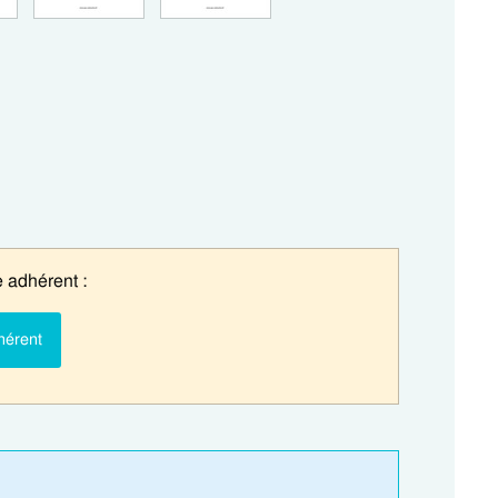
 adhérent :
hérent