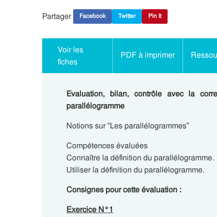
Partager
Facebook
Twitter
Pin It
Voir les
PDF à imprimer
Ressour
fiches
Evaluation, bilan, contrôle avec la cor
parallélogramme
Notions sur “Les parallélogrammes”
Compétences évaluées
Connaître la définition du parallélogramme.
Utiliser la définition du parallélogramme.
Consignes pour cette évaluation :
Exercice N°1