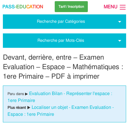
PASS
-EDU
CA
TION
MENU
Tarif / Inscription
Recherche par Catégories
Recherche par Mots-Clés
Devant, derrière, entre – Examen
Evaluation – Espace – Mathématiques :
1ere Primaire – PDF à imprimer
Evaluation Bilan - Représenter l'espace :
Paru dans ▶
1ere Primaire
Localiser un objet - Examen Evaluation -
Plus récent ▶
Espace : 1ere Primaire