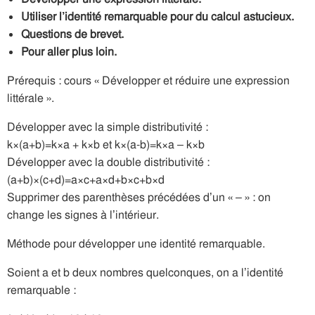
Utiliser l’identité remarquable pour du calcul astucieux.
Questions de brevet.
Pour aller plus loin.
Prérequis : cours « Développer et réduire une expression
littérale ».
Développer avec la simple distributivité :
k×(a+b)=k×a + k×b et k×(a-b)=k×a – k×b
Développer avec la double distributivité :
(a+b)×(c+d)=a×c+a×d+b×c+b×d
Supprimer des parenthèses précédées d’un « – » : on
change les signes à l’intérieur.
Méthode pour développer une identité remarquable.
Soient a et b deux nombres quelconques, on a l’identité
remarquable :