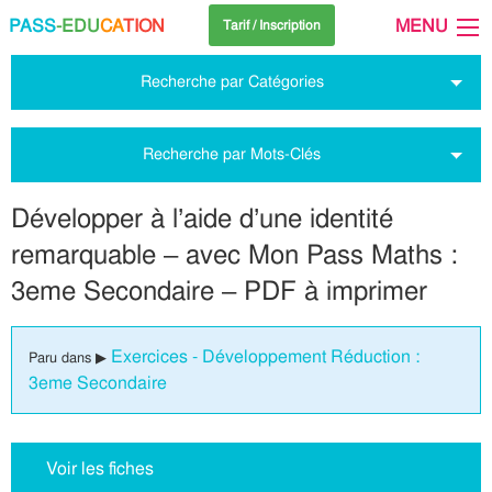
PASS
-EDU
CA
TION
MENU
Tarif / Inscription
Recherche par Catégories
Recherche par Mots-Clés
Développer à l’aide d’une identité
remarquable – avec Mon Pass Maths :
3eme Secondaire – PDF à imprimer
Exercices - Développement Réduction :
Paru dans ▶
3eme Secondaire
Voir les fiches