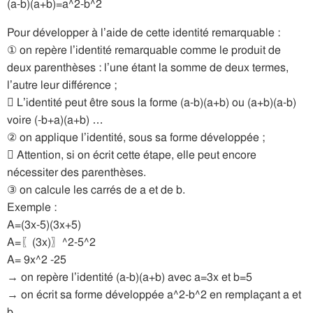
(a-b)(a+b)=a^2-b^2
Pour développer à l’aide de cette identité remarquable :
① on repère l’identité remarquable comme le produit de
deux parenthèses : l’une étant la somme de deux termes,
l’autre leur différence ;
 L’identité peut être sous la forme (a-b)(a+b) ou (a+b)(a-b)
voire (-b+a)(a+b) …
② on applique l’identité, sous sa forme développée ;
 Attention, si on écrit cette étape, elle peut encore
nécessiter des parenthèses.
③ on calcule les carrés de a et de b.
Exemple :
A=(3x-5)(3x+5)
A=〖(3x)〗^2-5^2
A= 9x^2 -25
→ on repère l’identité (a-b)(a+b) avec a=3x et b=5
→ on écrit sa forme développée a^2-b^2 en remplaçant a et
b