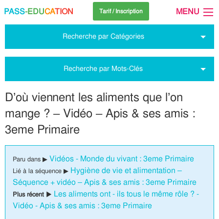
PASS
-EDU
CA
TION
MENU
Tarif / Inscription
Recherche par Catégories
Recherche par Mots-Clés
D’où viennent les aliments que l’on
mange ? – Vidéo – Apis & ses amis :
3eme Primaire
Vidéos - Monde du vivant : 3eme Primaire
Paru dans ▶
Hygiène de vie et alimentation –
Lié à la séquence ▶
Séquence + vidéo – Apis & ses amis : 3eme Primaire
Les aliments ont - ils tous le même rôle ? -
Plus récent ▶
Vidéo - Apis & ses amis : 3eme Primaire