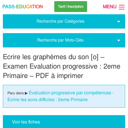
PASS
-EDU
CA
TION
MENU
Tarif / Inscription
Recherche par Catégories
Recherche par Mots-Clés
Ecrire les graphèmes du son [o] –
Examen Evaluation progressive : 2eme
Primaire – PDF à imprimer
Evaluation progressive par compétences -
Paru dans ▶
Ecrire les sons difficiles : 2eme Primaire
Voir les fiches