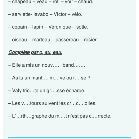
– chapeau – veau – rôti – voir – chaud.
– serviette- lavabo – Victor – vélo.
– copain – lapin – Véronique – sotte.
– oiseau – marteau – passereau – rosier.
Complète par o, au, eau.
– Elle a mis un nouv…. band…….
– As-tu un mant…. m.…ve ou r.…se ?
– Valy tric…te un gr….sse écharpe.
– Les v.…tours suivent les cr…c….diles.
– L’…rth…graphe du m.…t n’est pas c.…rrecte.