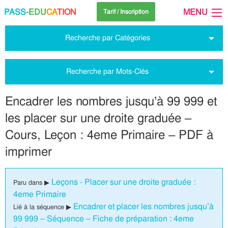
PASS
-EDU
CA
TION
MENU
Tarif / Inscription
Recherche par Catégories
Recherche par Mots-Clés
Encadrer les nombres jusqu’à 99 999 et
les placer sur une droite graduée –
Cours, Leçon : 4eme Primaire – PDF à
imprimer
Leçons - Placer sur une droite graduée :
Paru dans ▶
4eme Primaire
Encadrer et placer les nombres jusqu’à
Lié à la séquence ▶
99 999 – Séquence – Fiche de préparation : 4eme