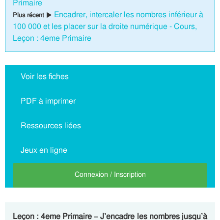
Primaire
Encadrer, intercaler les nombres inférieur à
Plus récent ▶
100 000 et les placer sur la droite numérique - Cours,
Leçon : 4eme Primaire
Voir les fiches
PDF à imprimer
Ressources liées
Jeux en ligne
Connexion / Inscription
Leçon : 4eme Primaire – J’encadre les nombres jusqu’à