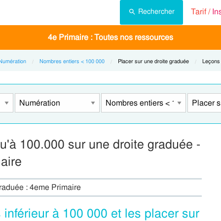
Tarif /
In
Rechercher
4e Primaire : Toutes nos ressources
Numération
Nombres entiers < 100 000
Current:
Placer sur une droite graduée
Current
Leçons
u'à 100.000 sur une droite graduée -
aire
graduée : 4eme Primaire
inférieur à 100 000 et les placer sur