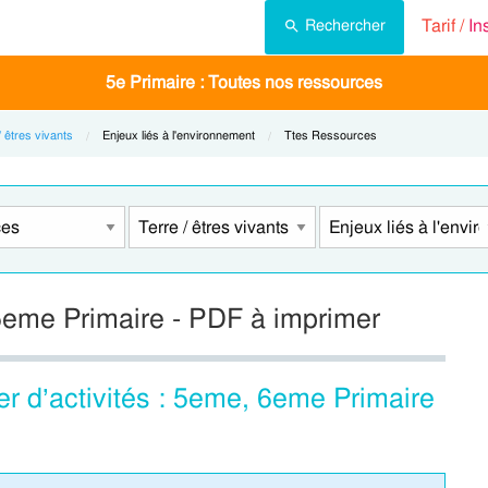
Tarif /
In
Rechercher
5e Primaire : Toutes nos ressources
/ êtres vivants
Current:
Enjeux liés à l'environnement
Current:
Ttes Ressources
 5eme Primaire - PDF à imprimer
r d’activités : 5eme, 6eme Primaire