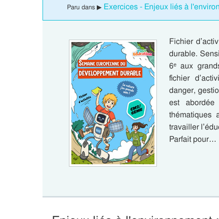
Exercices - Enjeux liés à l'envir
Paru dans ▶
Fichier d’act
durable. Sens
6ᵉ aux grand
fichier d’act
danger, gesti
est abordée 
thématiques 
travailler l’é
Parfait pour…